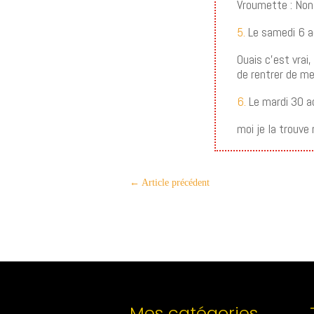
Vroumette : Non,
5.
Le samedi 6 a
Ouais c’est vrai,
de rentrer de m
6.
Le mardi 30 a
moi je la trouve 
←
Article précédent
Mes catégories