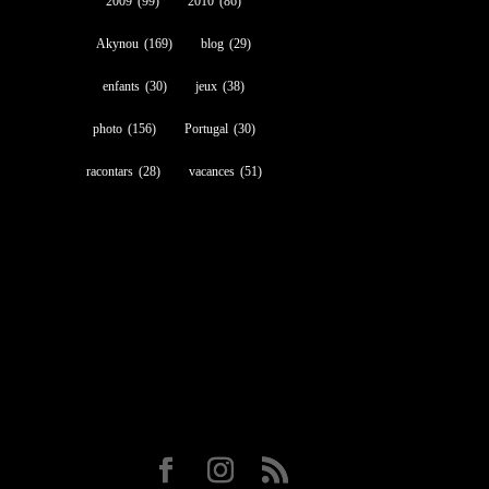
2009
(99)
2010
(86)
Akynou
(169)
blog
(29)
enfants
(30)
jeux
(38)
photo
(156)
Portugal
(30)
racontars
(28)
vacances
(51)