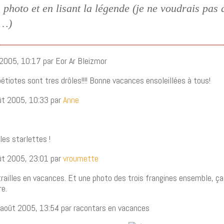
a photo et en lisant la légende (je ne voudrais pa
e…)
 2005, 10:17 par Eor Ar Bleizmor
étiotes sont tres drôles!!!! Bonne vacances ensoleillées à tous!
ût 2005, 10:33 par
Anne
es starlettes !
ût 2005, 23:01 par
vroumette
ailles en vacances. Et une photo des trois frangines ensemble, ça
re.
 août 2005, 13:54 par racontars en vacances