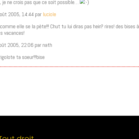
 je ne crois pas que ce soit possible…
oût 2005, 14:44 par
luciole
 comme elle se la pète!!! Chut tu lui diras pas hein? rires! des bises à 
es vacances!
oût 2005, 22:06 par nath
rigolote ta soeur!!!bise
Tout droit