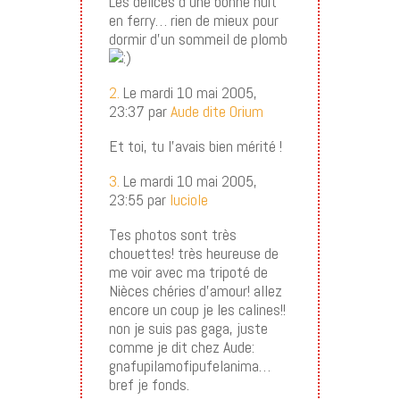
Les délices d’une bonne nuit
en ferry… rien de mieux pour
dormir d’un sommeil de plomb
2.
Le mardi 10 mai 2005,
23:37 par
Aude dite Orium
Et toi, tu l’avais bien mérité !
3.
Le mardi 10 mai 2005,
23:55 par
luciole
Tes photos sont très
chouettes! très heureuse de
me voir avec ma tripoté de
Nièces chéries d’amour! allez
encore un coup je les calines!!
non je suis pas gaga, juste
comme je dit chez Aude:
gnafupilamofipufelanima…
bref je fonds.