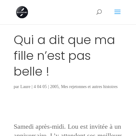
Qui a dit que ma
fille n’est pas
belle !
par
Laure
|
4 04 05
|
2005
,
Mes rejetonnes et autres histoires
Samedi après-midi. Lou est invitée à un
anniversaire. L’y attendent ses meilleurs