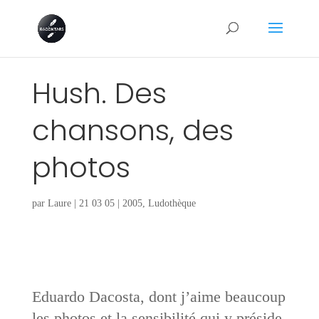
Hush. Des
chansons, des
photos
par
Laure
|
21 03 05
|
2005
,
Ludothèque
Eduardo Dacosta, dont j’aime beaucoup
les photos et la sensibilité qui y préside,