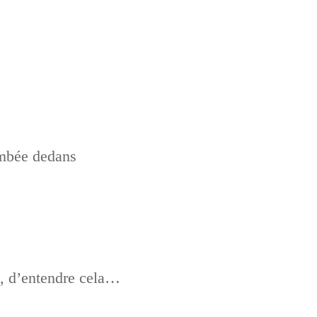
ombée dedans
on, d’entendre cela…