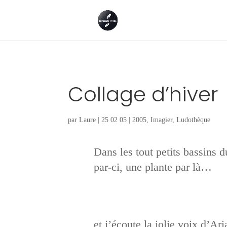
Collage d’hiver
par
Laure
|
25 02 05
|
2005
,
Imagier
,
Ludothèque
Dans les tout petits bassins d
par-ci, une plante par là…
et j’écoute la jolie voix d’Ar