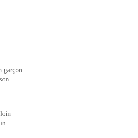
un garçon
sson
loin
in