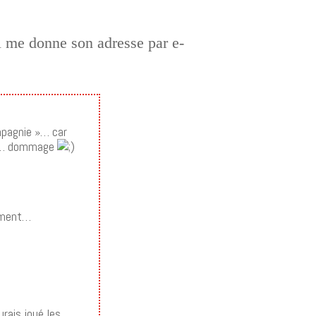
’il me donne son adresse par e-
ompagnie »… car
oin… dommage
lement…
urais joué les