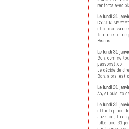
renforts avec pla
Le lundi 31 janv
C’est la M***** 
et moi aussi ce 
faut que tu me p
Bisous
Le lundi 31 janv
Bon, comme tout
passons) ;op
Je décide de dire
Bon, alors, est-
Le lundi 31 janvi
Ah, et puis, ta 
Le lundi 31 janv
offrir la place d
Jazz, oui, tu as 
lolLe lundi 31 j
sur !! comme ca j