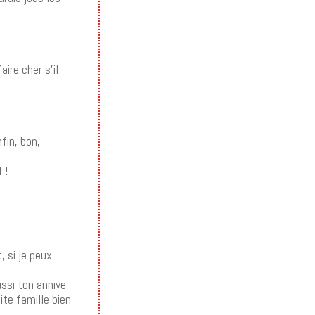
ire cher s’il
fin, bon,
 !
, si je peux
ussi ton annive
ite famille bien