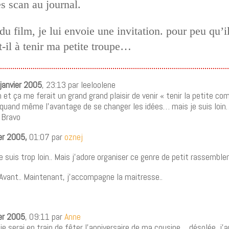
es scan au journal.
 du film, je lui envoie une invitation. pour peu qu
-il à tenir ma petite troupe…
janvier 2005
, 23:13 par leeloolene
lm et ça me ferait un grand grand plaisir de venir « tenir la petite c
 quand même l’avantage de se changer les idées… mais je suis l
! Bravo
ier 2005,
01:07 par
ozne
j
je suis trop loin.. Mais j’adore organiser ce genre de petit rassemb
..Avant.. Maintenant, j’accompagne la maitresse..
ier 2005
, 09:11 par
Anne
 je serai en train de fêter l’anniversaire de ma cousine… désolée, j’a