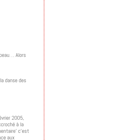
 beau…. Alors
 la danse des
février 2005,
ccroché à la
mentaire’ c’est
ance aux