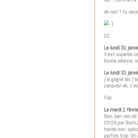
Ah non ? tu veux
OZ
Le lundi 31 janv
Il est superbe c
bonne séance, reg
Le lundi 31 janv
j’ai gagné dis j
canards! Ah, c’e
Fab
Le mardi 1 févri
Bon, ben rien de 
03:09 par BuchJu
bande son, spéci
parfois trop. On