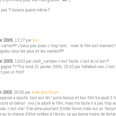
 pas ?! bizarre quand même !!
ier 2005
, 13:27 par
Eor
e carton!!!!! J’peux pas jouer, c trop tard… mais le film est vraiment
alez vous les yeux et les oreilles!!!!!!
ier 2005
, 19:03 par oooh_caroben c’est facile, c’est le roi lion !!!
’ai gagné ????Le lundi 31 janvier 2005, 20:43 par fabMeuh non, c’est
st pas un film?
er 2005
, 00:50 par
Aude dite Orium
spécial a ajouté, tout est dit ! juste bisous et bon film !Le jeudi 3 
ste un bémol : moi j’ai adoré le film, mais ma loute n’a pas trop a
ale, c’est vrai ! Elle aime pourtant Emilie Simon mais sur un ‘docu
 a eu la chance d’être collées à l’écran, ce qui donne moins de dist