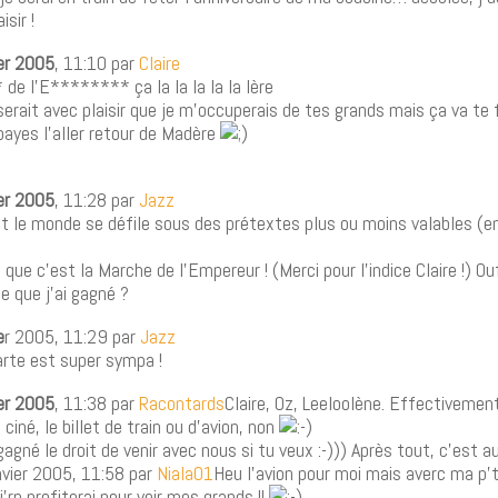
isir !
ier 2005
, 11:10 par
Claire
de l’E******** ça la la la la la lère
serait avec plaisir que je m’occuperais de tes grands mais ça va te fa
ayes l’aller retour de Madère
ier 2005
, 11:28 par
Jazz
 le monde se défile sous des prétextes plus ou moins valables (en
 que c’est la Marche de l’Empereur ! (Merci pour l’indice Claire !) Ouf
ce que j’ai gagné ?
e
r 2005, 11:29 par
Jazz
carte est super sympa !
ier 2005
, 11:38 par
Racontards
Claire, Oz, Leeloolène. Effectivement
e ciné, le billet de train ou d’avion, non
gagné le droit de venir avec nous si tu veux :-))) Après tout, c’est a
anvier 2005, 11:58 par
Niala01
Heu l’avion pour moi mais averc ma p’t
’rn profiterai pour voir mes grands !!