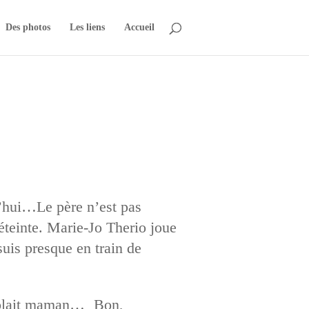
Des photos
Les liens
Accueil
’hui…Le père n’est pas
 éteinte. Marie-Jo Therio joue
suis presque en train de
e plait maman… Bon,