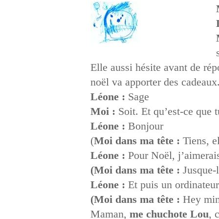
Elle aussi hésite avant de ré
noël va apporter des cadeaux
Léone :
Sage
Moi :
Soit. Et qu’est-ce que 
Léone :
Bonjour
(
Moi dans ma tête :
Tiens, e
Léone :
Pour Noël, j’aimerai
(Moi dans ma tête :
Jusque-l
Léone :
Et puis un ordinateu
(Moi dans ma tête :
Hey minu
Maman,
me chuchote Lou
, 