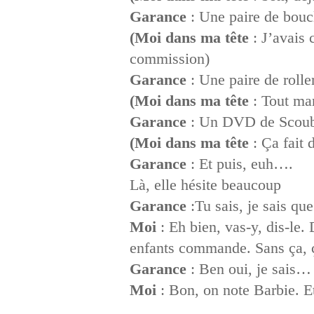
Garance
: Une paire de boucl
(Moi dans ma tête
: J’avais 
commission)
Garance
: Une paire de rolle
(Moi dans ma tête
: Tout mar
Garance
: Un DVD de Scou
(Moi dans ma tête
: Ça fait 
Garance
: Et puis, euh….
Là, elle hésite beaucoup
Garance
:Tu sais, je sais qu
Moi
: Eh bien, vas-y, dis-le. 
enfants commande. Sans ça, ça
Garance
: Ben oui, je sais…
Moi
: Bon, on note Barbie. Et