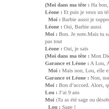
(Moi dans ma tête :
Ha bon,
Léone :
Et puis je veux un t
Moi :
Barbie aussi je supp
Léone :
Oui, Barbie aussi
Moi :
Bon. Je note.Mais tu sais
pas tout
Léone :
Oui, je sais
(Moi dans ma tête :
Mon Dieu
Garance et Léone :
A Lou, 
Moi :
Mais non, Lou, elle 
Garance et Léone :
Non, non,
Moi :
Bon d’accord. Alors, q
Lou :
J’ai 9 ans
Moi :
Tu as été sage ou désob
Lou :
Sage !