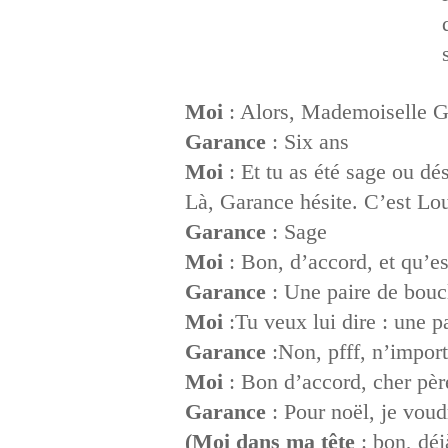
Moi
: Alors, Mademoiselle Ga
Garance
: Six ans
Moi
: Et tu as été sage ou dé
Là, Garance hésite. C’est Lou 
Garance
: Sage
Moi
: Bon, d’accord, et qu’es
Garance
: Une paire de boucl
Moi
:Tu veux lui dire : une pa
Garance
:Non, pfff, n’import
Moi
: Bon d’accord, cher père
Garance
: Pour noël, je vou
(Moi dans ma tête
: bon, déj