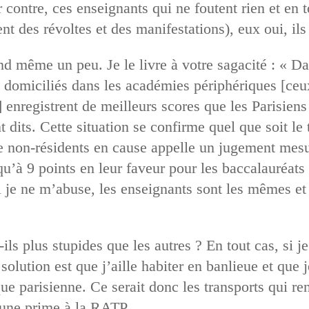
contre, ces enseignants qui ne foutent rien et en t
nt des révoltes et des manifestations), eux oui, ils 
 même un peu. Je le livre à votre sagacité : « Da
 domiciliés dans les académies périphériques [ceu
 enregistrent de meilleurs scores que les Parisien
dits. Cette situation se confirme quel que soit l
de non-résidents en cause appelle un jugement mesu
usqu’à 9 points en leur faveur pour les baccalauréat
i je ne m’abuse, les enseignants sont les mêmes et 
-ils plus stupides que les autres ? En tout cas, si 
a solution est que j’aille habiter en banlieue et que
e parisienne. Ce serait donc les transports qui ren
er une prime à la RATP…