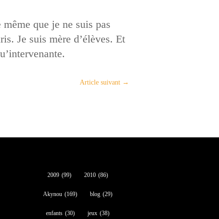
de même que je ne suis pas
ris. Je suis mère d’élèves. Et
qu’intervenante.
Article suivant
→
2009
(99)
2010
(86)
Akynou
(169)
blog
(29)
enfants
(30)
jeux
(38)