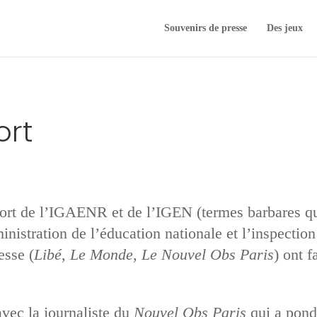
Souvenirs de presse
Des jeux
ort
apport de l’IGAENR et de l’IGEN (termes barbares q
inistration de l’éducation nationale et l’inspectio
esse (
Libé
,
Le Monde
,
Le Nouvel Obs Paris
) ont f
 avec la journaliste du
Nouvel Obs Paris
qui a pondu