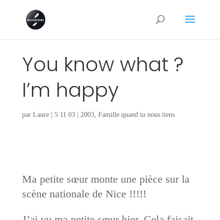
You know what ?
I’m happy
par
Laure
|
5 11 03
|
2003
,
Famille quand tu nous tiens
Ma petite sœur monte une pièce sur la
scène nationale de Nice !!!!!
J’ai vu ma petite sœur hier. Cela faisait