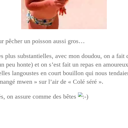
pour pêcher un poisson aussi gros…
 plus substantielles, avec mon doudou, on a fait de
 un peu honte) et on s’est fait un repas en amoureu
lles langoustes en court bouillon qui nous tendaient
angé mwen » sur l’air de « Colé séré ».
és, on assure comme des bêtes