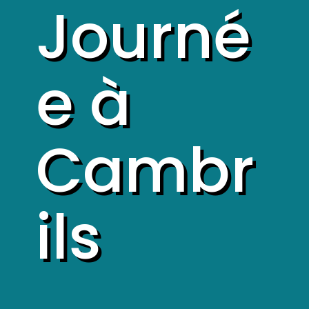
Journé
e à
Cambr
ils