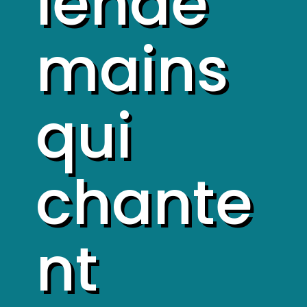
lende
mains
qui
chante
nt