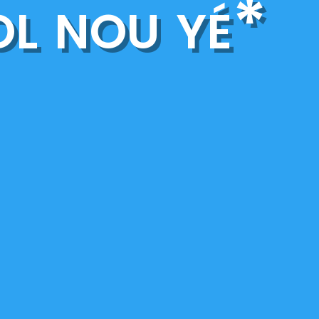
ol nou yé*