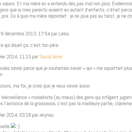
re sœurs. Et ma mère en a entendu des pas mal non plus. Evidemmen
gens que si mes parents avaient eu autant d’enfants, c’était parce 
 prix. Ce à quoi ma mère répondait : je ne joue pas au tarot, je ne c
9 décembre 2013, 17:54 par Lalou
e qui disait ça, c’est ton père.
vier 2014, 11:13 par
Sacrip’Anne
oulais savoir parce que je souhaitais savoir « qui » me squattait plu
n.
cours, ma foi, je crois que je veux savoir aussi.
-bienveillance » maladroite (au mieux) des gens qui infligent jugem
ès l’annonce de la grossesse, c’est pas la meilleure partie, claire
vier 2014, 03:18 par akynou
uvelle