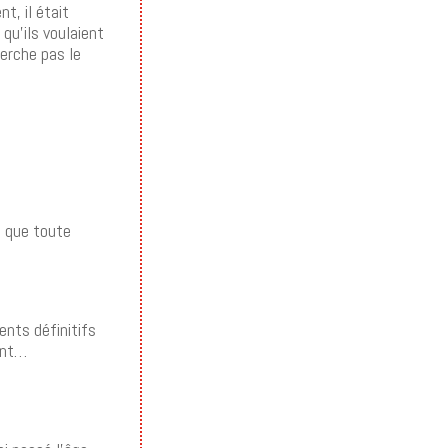
t, il était
qu’ils voulaient
herche pas le
s que toute
ents définitifs
ment…