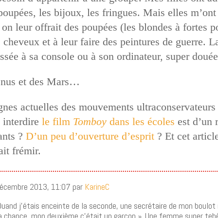
s poupées, les bijoux, les fringues. Mais elles m’o
n leur offrait des poupées (les blondes à fortes po
s cheveux et à leur faire des peintures de guerre. 
ssée à sa console ou à son ordinateur, super douée 
Vénus et des Mars…
gnes actuelles des mouvements ultraconservateurs 
 interdire
le film
Tomboy
dans les écoles
est d’un 
ants ?
D’un peu d’ouverture d’esprit
? Et cet artic
ait frémir.
décembre 2013, 11:07 par
KarineC
. Quand j’étais enceinte de la seconde, une secrétaire de mon boulot 
 la chance, mon deuxième c’était un garçon ». Une femme super tebê,