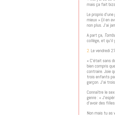
mais ça fait bi
Le proprio d’une 
mieux » (il en av
non plus. J’ai j
A part ça,
Tomb
collège, et qu’i
2.
Le vendredi 2
« C’était sans d
bien compris que 
contraire. Joie q
trois enfants pa
garçon. J’ai tro
Connaître le se
genre : « J’espè
d’avoir des filles
Non mais tu as 