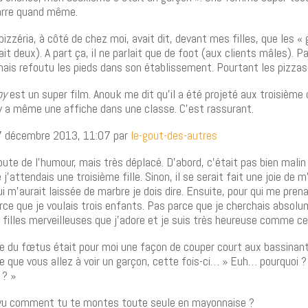
zarre quand même.
pizzéria, à côté de chez moi, avait dit, devant mes filles, que les « 
ait deux). A part ça, il ne parlait que de foot (aux clients mâles). 
amais refoutu les pieds dans son établissement. Pourtant les pizzas
oy
est un super film. Anouk me dit qu’il a été projeté aux troisième
l y a même une affiche dans une classe. C’est rassurant.
7 décembre 2013, 11:07 par
le-gout-des-autres
oute de l’humour, mais très déplacé. D’abord, c’était pas bien malin 
j’attendais une troisième fille. Sinon, il se serait fait une joie de 
ui m’aurait laissée de marbre je dois dire. Ensuite, pour qui me prenai
rce que je voulais trois enfants. Pas parce que je cherchais absolu
is filles merveilleuses que j’adore et je suis très heureuse comme ce
xe du fœtus était pour moi une façon de couper court aux bassinant
re que vous allez à voir un garçon, cette fois-ci… » Euh… pourquoi 
 ? »
vu comment tu te montes toute seule en mayonnaise ?