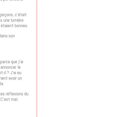
garçons, c’était
Pas une lumière
 étaient bonnes.
 dans son
parce que j’ai
m’annoncer le
t-il ? J’ai eu
ment avoir un
la.
es réflexions du
? C’est mal