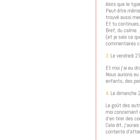
Alors que le typ
Peut-être même a
trouvé aussi mer
Et tu continues,
Bref, du calme
(et je sais ce q
commentaires co
3.
Le vendredi 2
Et moi j’ai eu dr
Nous aurions eu 
enfants, des pe
4.
Le dimanche 
Le goût des autr
moi concernant c
d’en tirer des co
Cela dit, j’aura
contente d’atten