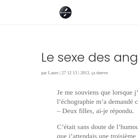
Le sexe des an
par
Laure
|
27 12 13
|
2013
,
ça énerve
Je me souviens que lorsque j’
l’échographie m’a demandé ce
– Deux filles, ai-je répondu.
C’était sans doute de l’humou
que j’attendais une troisième f