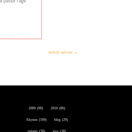
i passé l’âge
Article suivant
→
2009
(99)
2010
(86)
Akynou
(169)
blog
(29)
enfants
(30)
jeux
(38)