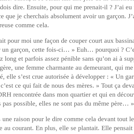
dois dire. Ensuite, pour qui me prenait-il ? J’ai eu 
ce que je cherchais absolument avoir un garçon. J’a
eureuse comme cela.
ait pour moi une façon de couper court aux bassina
r un garçon, cette fois-ci… » Euh… pourquoi ? C’es
z long et parfois assez pénible sans qu’on ai à supp
gère, une femme charmante au demeurant, qui me 
ué, elle s’est crue autorisée à développer : « Un g
’est ce qui fait de nous des mères. » Tout ça devan
RH rencontrée dans mon quartier et qui en découvr
s pas possible, elles ne sont pas du même père… » 
as une raison pour le dire comme cela devant tout l
e au courant. En plus, elle se plantait. Elle pensait