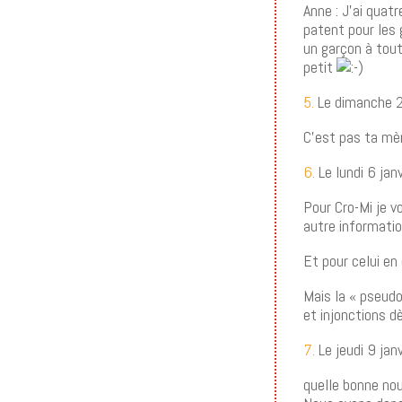
Anne : J’ai quat
patent pour les 
un garçon à tout
petit
5.
Le dimanche 2
C’est pas ta mèr
6.
Le lundi 6 jan
Pour Cro-Mi je v
autre informatio
Et pour celui en 
Mais la « pseudo
et injonctions d
7.
Le jeudi 9 jan
quelle bonne no