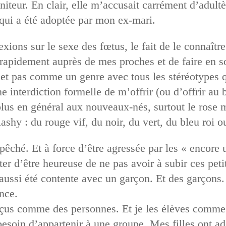
éniteur. En clair, elle m’accusait carrément d’adultè
t qui a été adoptée par mon ex-mari.
exions sur le sexe des fœtus, le fait de le connaître
rapidement auprès de mes proches et de faire en so
et pas comme un genre avec tous les stéréotypes 
ne interdiction formelle de m’offrir (ou d’offrir au
olus en général aux nouveaux-nés, surtout le rose m
lashy : du rouge vif, du noir, du vert, du bleu roi
êché. Et à force d’être agressée par les « encore une
er d’être heureuse de ne pas avoir à subir ces pet
s aussi été contente avec un garçon. Et des garçons.
ance.
reçus comme des personnes. Et je les élèves com
e besoin d’appartenir à une groupe. Mes filles ont 