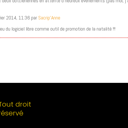
 deux dotclériennes en attente d’heureux événements (pas moi, j’a
vier 2014, 11:36 par
Sacrip’Anne
u du logiciel libre comme outil de promotion de la natalité !!!
Tout droit
réservé