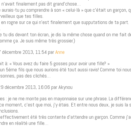
e n’avait finalement pas dit grand’chose…
urais-tu pu comprendre à son « celui-là » que c’était un garçon, q
veilleux que tes filles.
 en rogne sur ce qui n’est finalement que supputations de ta part.
…
ue tu dis devant ton écran, je dis la même chose quand on me fait d
mme ça. Je suis même très grossier.)
7 décembre 2013, 11:54 par
Anne
oit à: « Vous avez du faire 5 gosses pour avoir une fille? »
un 5éme fils que nous aurions été tout aussi ravis! Comme toi nou
rsonnes, pas des clichés…
29 décembre 2013, 16:06 par Akynou
es : je ne me monte pas en mayonnaise sur une phrase. La différenc
e moment, c’est que moi, j’y étais. Et entre nous deux, je suis la
nclusions.
is effectivement été très contente d’attendre un garçon. Comme j’a
dre en réalité une fille…