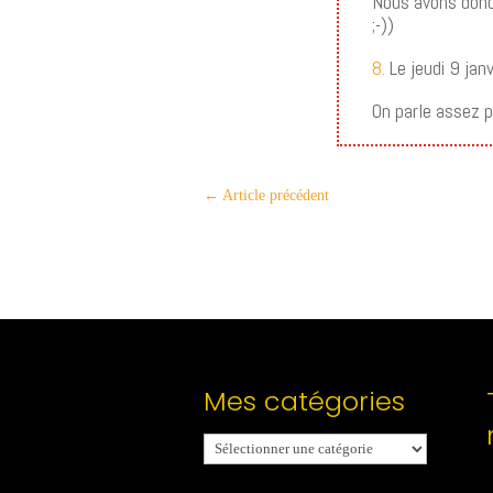
Nous avons donc
;-))
8.
Le jeudi 9 jan
On parle assez pe
←
Article précédent
Mes catégories
Mes
catégories