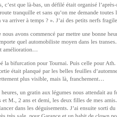
c’est que là-bas, un défilé était organisé l’après-
la route tranquille et sans qu’on me demande toutes 
 va arriver à temps ? ». J’ai des petits nerfs fragil
ue nous avons commencé par mettre une bonne heure
mporte quel automobiliste moyen dans les transes.
ait amélioration…
é la bifurcation pour Tournai. Puis celle pour Ath.
ortie était planqué par les belles feuilles d’autom
ettement plus visible, mais là, franchement…
eures, un gratin aux légumes nous attendait au fo
ns et M., 2 ans et demi, les deux filles de mes ami
lancer dans les déguisements. J’ai ensuite sorti du
rès très sale, pour Garance et un habit de clown p