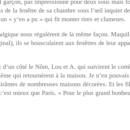
it garçon, pas impressionné pour deux sous mais fo
ns de la fenêtre de sa chambre sous l’œil inquiet 
 un « y’en a pu » qui fit monter rires et clameurs.
talgique nous régalèrent de la même façon. Maquill
riginal), ils se bousculaient aux fenêtres de leur a
: d’un côté le Nôm, Lou et A. qui suivirent le cortèg
e qui retournèrent à la maison. Je n’en pouvais pl
irâmes de nombreuses maisons décorées. Et les fill
 c’est mieux que Paris. » Pour le plus grand bonhe