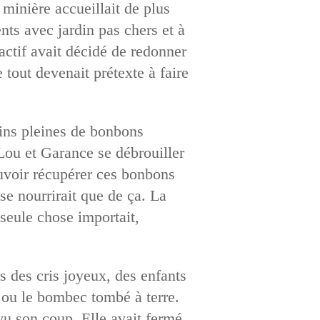
 minière accueillait de plus
nts avec jardin pas chers et à
tif avait décidé de redonner
 tout devenait prétexte à faire
ains pleines de bonbons
 Lou et Garance se débrouiller
ouvoir récupérer ces bonbons
 se nourrirait que de ça. La
 seule chose importait,
rs des cris joyeux, des enfants
e ou le bombec tombé à terre.
vu son coup. Elle avait fermé