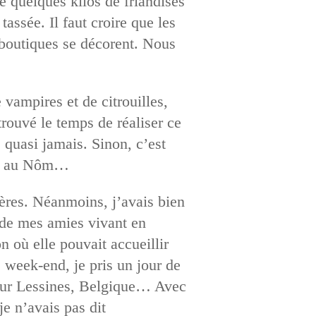
é quelques kilos de friandises
assée. Il faut croire que les
 boutiques se décorent. Nous
 vampires et de citrouilles,
trouvé le temps de réaliser ce
 quasi jamais. Sinon, c’est
ain au Nôm…
cières. Néanmoins, j’avais bien
 de mes amies vivant en
 où elle pouvait accueillir
e week-end, je pris un jour de
pour Lessines, Belgique… Avec
e n’avais pas dit