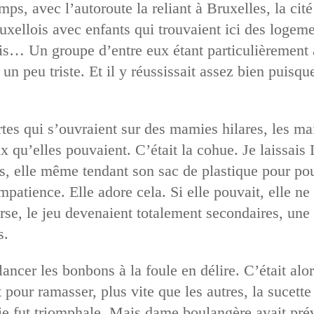
s, avec l’autoroute la reliant à Bruxelles, la cité
xellois avec enfants qui trouvaient ici des logeme
 Un groupe d’entre eux étant particulièrement ac
un peu triste. Et il y réussissait assez bien puisque
tes qui s’ouvraient sur des mamies hilares, les m
x qu’elles pouvaient. C’était la cohue. Je laissais
as, elle même tendant son sac de plastique pour p
impatience. Elle adore cela. Si elle pouvait, elle ne
urse, le jeu devenaient totalement secondaires, une
s.
lancer les bonbons à la foule en délire. C’était alo
t pour ramasser, plus vite que les autres, la sucett
ie fut triomphale. Mais dame boulangère avait pré