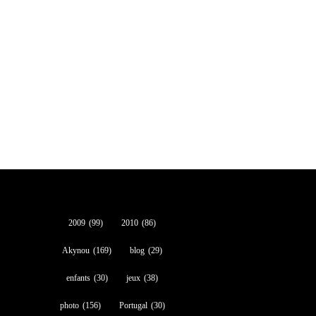
2009
(99)
2010
(86)
Akynou
(169)
blog
(29)
enfants
(30)
jeux
(38)
photo
(156)
Portugal
(30)