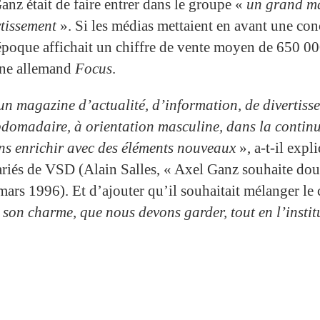
anz était de faire entrer dans le groupe «
un grand ma
rtissement
». Si les médias mettaient en avant une con
époque affichait un chiffre de vente moyen de 650 00
zine allemand
Focus
.
n magazine d’actualité, d’information, de divertissem
domadaire, à orientation masculine, dans la continu
ns enrichir avec des éléments nouveaux
», a-t-il expl
lariés de VSD (Alain Salles, « Axel Ganz souhaite dou
 mars 1996). Et d’ajouter qu’il souhaitait mélanger le
 son charme, que nous devons garder, tout en l’institu
»