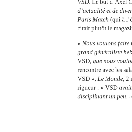
VSD
. Le but d’Axel G
d’actualité et de dive
Paris Match
(qui à l’
citait plutôt le maga
«
Nous voulons faire u
grand généraliste heb
VSD
, que nous voulo
rencontre avec les sa
VSD »,
Le Monde
, 2
rigueur : « VSD
avait
disciplinant un peu
. 