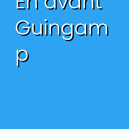
En avant
Guingam
p