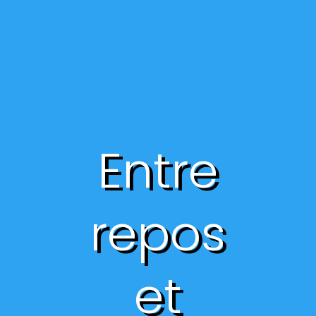
Entre
repos
et