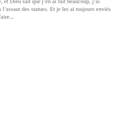
, et Dieu sait que j’en ai fait beaucoup, j’ai
l’assaut des statues. Et je les ai toujours enviés
aire...