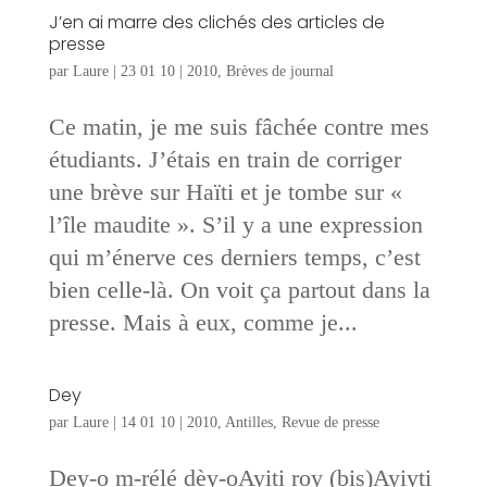
J’en ai marre des clichés des articles de
presse
par
Laure
|
23 01 10
|
2010
,
Brèves de journal
Ce matin, je me suis fâchée contre mes
étudiants. J’étais en train de corriger
une brève sur Haïti et je tombe sur «
l’île maudite ». S’il y a une expression
qui m’énerve ces derniers temps, c’est
bien celle-là. On voit ça partout dans la
presse. Mais à eux, comme je...
Dey
par
Laure
|
14 01 10
|
2010
,
Antilles
,
Revue de presse
Dey-o m-rélé dèy-oAyiti roy (bis)Ayiyti