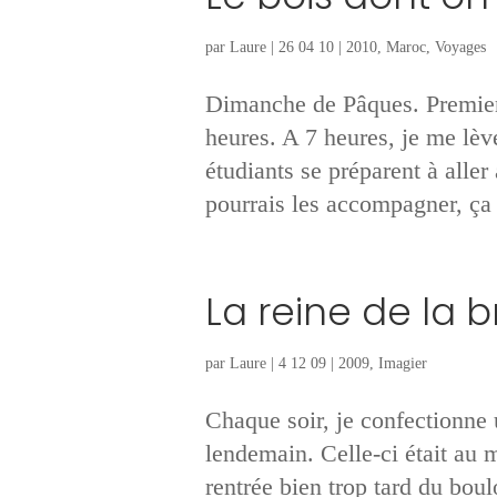
par
Laure
|
26 04 10
|
2010
,
Maroc
,
Voyages
Dimanche de Pâques. Premier r
heures. A 7 heures, je me lève
étudiants se préparent à alle
pourrais les accompagner, ça 
La reine de la 
par
Laure
|
4 12 09
|
2009
,
Imagier
Chaque soir, je confectionne 
lendemain. Celle-ci était au 
rentrée bien trop tard du boulo