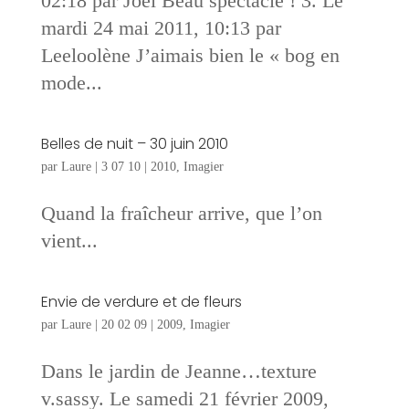
02:18 par Joël Beau spectacle ! 3. Le
mardi 24 mai 2011, 10:13 par
Leeloolène J’aimais bien le « bog en
mode...
Belles de nuit – 30 juin 2010
par
Laure
|
3 07 10
|
2010
,
Imagier
Quand la fraîcheur arrive, que l’on
vient...
Envie de verdure et de fleurs
par
Laure
|
20 02 09
|
2009
,
Imagier
Dans le jardin de Jeanne…texture
v.sassy. Le samedi 21 février 2009,