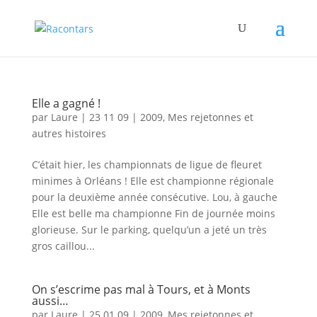
Elle a gagné !
par
Laure
|
23 11 09
|
2009
,
Mes rejetonnes et
autres histoires
C’était hier, les championnats de ligue de fleuret
minimes à Orléans ! Elle est championne régionale
pour la deuxième année consécutive. Lou, à gauche
Elle est belle ma championne Fin de journée moins
glorieuse. Sur le parking, quelqu’un a jeté un très
gros caillou...
On s’escrime pas mal à Tours, et à Monts
aussi…
par
Laure
|
25 01 09
|
2009
,
Mes rejetonnes et