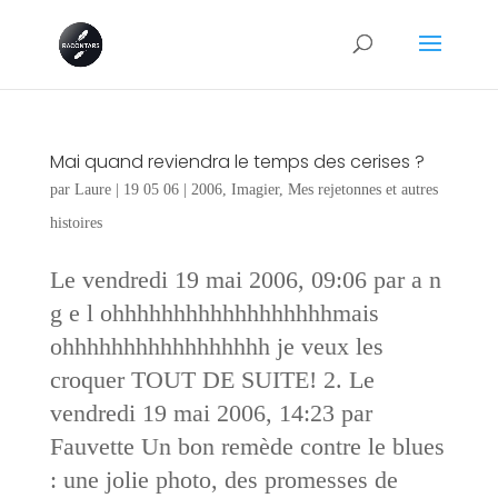
Mai quand reviendra le temps des cerises ?
par
Laure
|
19 05 06
|
2006
,
Imagier
,
Mes rejetonnes et autres
histoires
Le vendredi 19 mai 2006, 09:06 par a n
g e l ohhhhhhhhhhhhhhhhhhmais
ohhhhhhhhhhhhhhhhh je veux les
croquer TOUT DE SUITE! 2. Le
vendredi 19 mai 2006, 14:23 par
Fauvette Un bon remède contre le blues
: une jolie photo, des promesses de