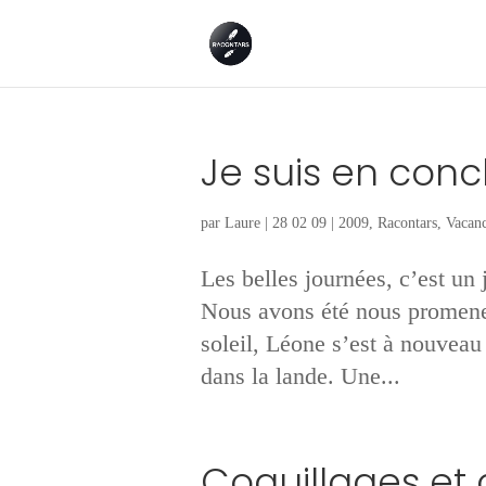
Je suis en conc
par
Laure
|
28 02 09
|
2009
,
Racontars
,
Vacanc
Les belles journées, c’est un 
Nous avons été nous promener
soleil, Léone s’est à nouve
dans la lande. Une...
Coquillages et 