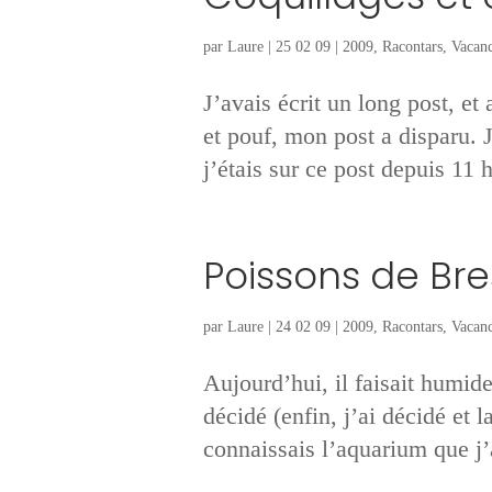
par
Laure
|
25 02 09
|
2009
,
Racontars
,
Vacanc
J’avais écrit un long post, et
et pouf, mon post a disparu. J
j’étais sur ce post depuis 11 
Poissons de Bre
par
Laure
|
24 02 09
|
2009
,
Racontars
,
Vacanc
Aujourd’hui, il faisait humid
décidé (enfin, j’ai décidé et l
connaissais l’aquarium que j’a