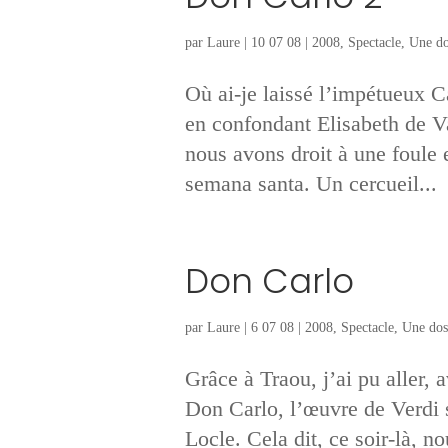
par
Laure
|
10 07 08
|
2008
,
Spectacle
,
Une do
Où ai-je laissé l’impétueux C
en confondant Elisabeth de Va
nous avons droit à une foule e
semana santa. Un cercueil...
Don Carlo
par
Laure
|
6 07 08
|
2008
,
Spectacle
,
Une dos
Grâce à Traou, j’ai pu aller, 
Don Carlo, l’œuvre de Verdi s
Locle. Cela dit, ce soir-là, no