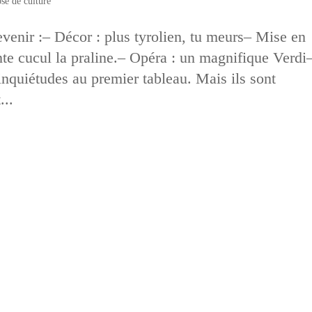
se de culture
evenir :– Décor : plus tyrolien, tu meurs– Mise en
ante cucul la praline.– Opéra : un magnifique Verdi
 inquiétudes au premier tableau. Mais ils sont
...