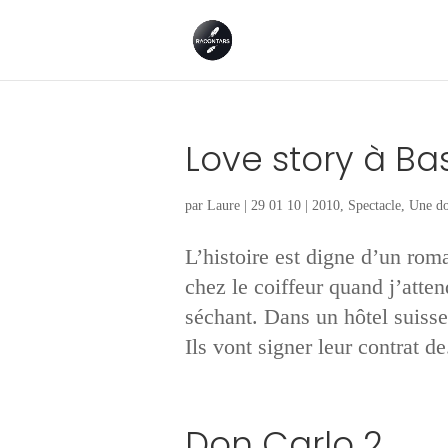
Love story à Ba
par
Laure
|
29 01 10
|
2010
,
Spectacle
,
Une do
L’histoire est digne d’un rom
chez le coiffeur quand j’atte
séchant. Dans un hôtel suisse
Ils vont signer leur contrat de.
Don Carlo 2