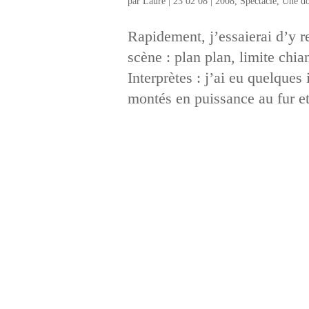
par
Laure
|
23 02 08
|
2008
,
Spectacle
,
Une do
Rapidement, j’essaierai d’y r
scène : plan plan, limite chi
Interprètes : j’ai eu quelques
montés en puissance au fur et